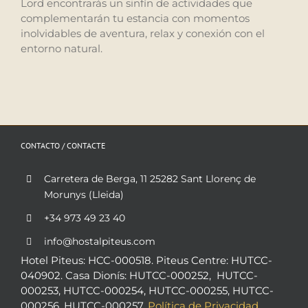
Lord encontrarás un sinfín de actividades que
complementarán tu estancia con momentos
inolvidables de aventura, relax y conexión con el
entorno natural.
CONTACTO / CONTACTE
Carretera de Berga, 11 25282 Sant Llorenç de
Morunys (Lleida)
+34 973 49 23 40
info@hostalpiteus.com
Hotel Piteus: HCC-000518. Piteus Centre: HUTCC-
040902. Casa Dionís: HUTCC-000252, HUTCC-
000253, HUTCC-000254, HUTCC-000255, HUTCC-
000256, HUTCC-000257.
Política de Privacidad