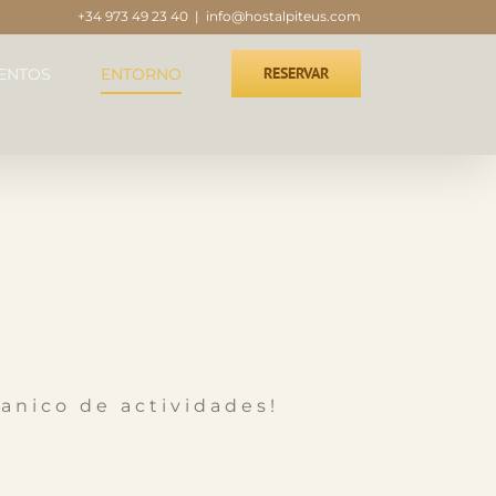
+34 973 49 23 40
|
info@hostalpiteus.com
RESERVAR
ENTOS
ENTORNO
banico de actividades!