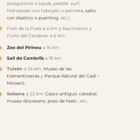
(piragüismo o kayak, paddle surf,
hidropedal con tobogán o patinete,
salto
con élastico o puenting
, etc.)
Font de la Puda a 4 km y Nacimiento y
Fonts del Cardener a 6 km.
Zoo del
Pirineu
a 16 km.
Salí de
Cambrils
a 18 km.
Tuixén
a 24 km.
Museo de las
trementinaires
y
Parque Natural del Cadí –
Moixeró.
Solsona
a 23 km.
Casco antiguo
,
catedral
,
museo diocesano
,
pozo de hielo
, etc.