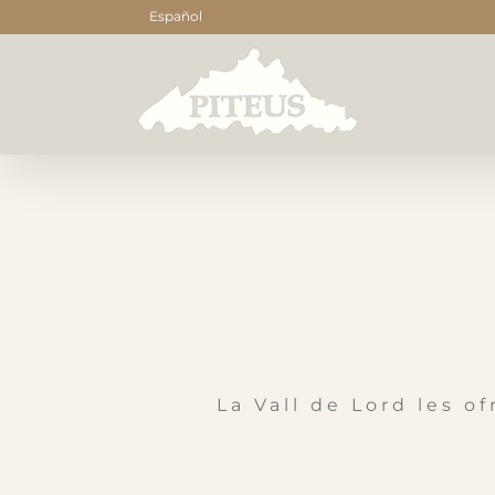
Saltar
Español
al
contenido
La Vall de Lord les o