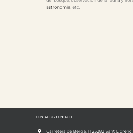
del bosque, observación de la fauna y flora
astronomía
, etc.
CONTACTO / CONTACTE
Carretera de Berga, 11 25282 Sant Llorenç