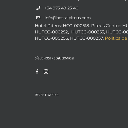
+34 973 49 23 40
info@hostalpiteus.com
Hotel Piteus: HCC-000518. Piteus Centre: H
HUTCC-000252, HUTCC-000253, HUTCC-00
HUTCC-000256, HUTCC-000257.
Política de
SÍGUENOS! / SEGUEIX-NOS!
RECENT WORKS