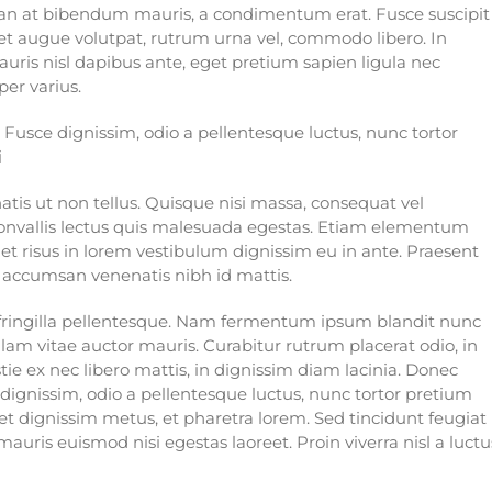
nean at bibendum mauris, a condimentum erat. Fusce suscipit
et augue volutpat, rutrum urna vel, commodo libero. In
auris nisl dapibus ante, eget pretium sapien ligula nec
er varius.
Fusce dignissim, odio a pellentesque luctus, nunc tortor
i
tis ut non tellus. Quisque nisi massa, consequat vel
convallis lectus quis malesuada egestas. Etiam elementum
amet risus in lorem vestibulum dignissim eu in ante. Praesent
accumsan venenatis nibh id mattis.
fringilla pellentesque. Nam fermentum ipsum blandit nunc
ullam vitae auctor mauris. Curabitur rutrum placerat odio, in
ie ex nec libero mattis, in dignissim diam lacinia. Donec
dignissim, odio a pellentesque luctus, nunc tortor pretium
s et dignissim metus, et pharetra lorem. Sed tincidunt feugiat
mauris euismod nisi egestas laoreet. Proin viverra nisl a luctu