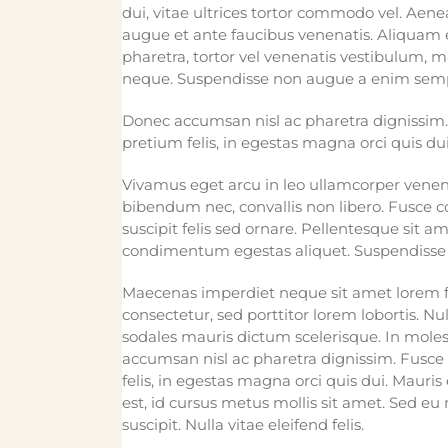
dui, vitae ultrices tortor commodo vel. Ae
augue et ante faucibus venenatis. Aliquam 
pharetra, tortor vel venenatis vestibulum, m
neque. Suspendisse non augue a enim semp
Donec accumsan nisl ac pharetra dignissim. 
pretium felis, in egestas magna orci quis du
Vivamus eget arcu in leo ullamcorper venena
bibendum nec, convallis non libero. Fusce 
suscipit felis sed ornare. Pellentesque sit 
condimentum egestas aliquet. Suspendisse 
Maecenas imperdiet neque sit amet lorem 
consectetur, sed porttitor lorem lobortis. N
sodales mauris dictum scelerisque. In molest
accumsan nisl ac pharetra dignissim. Fusce 
felis, in egestas magna orci quis dui. Mauri
est, id cursus metus mollis sit amet. Sed eu 
suscipit. Nulla vitae eleifend felis.