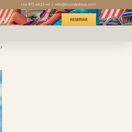
+34 973 49 23 40
|
info@hostalpiteus.com
Portada
»
Maecenas imperiet neq
RESERVAR
ENTOS
ENTORNO