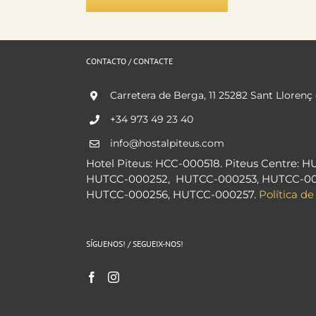
CONTACTO / CONTACTE
Carretera de Berga, 11 25282 Sant Llorenç
+34 973 49 23 40
info@hostalpiteus.com
Hotel Piteus: HCC-000518. Piteus Centre: H
HUTCC-000252, HUTCC-000253, HUTCC-00
HUTCC-000256, HUTCC-000257.
Política de
SÍGUENOS! / SEGUEIX-NOS!